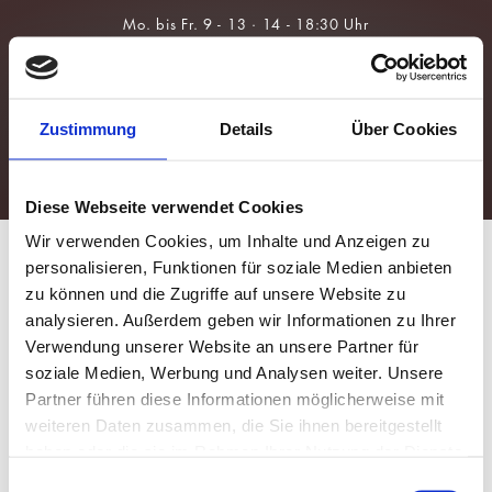
Über Uns
Brillen
Team
Sonnenbrillen
Zustimmung
Details
Über Cookies
Leistungen
Kontaktlinsen
Augengesundheit
Für Kids &
Myopie-
Prävention
Diese Webseite verwendet Cookies
Wir verwenden Cookies, um Inhalte und Anzeigen zu
personalisieren, Funktionen für soziale Medien anbieten
zu können und die Zugriffe auf unsere Website zu
analysieren. Außerdem geben wir Informationen zu Ihrer
Verwendung unserer Website an unsere Partner für
soziale Medien, Werbung und Analysen weiter. Unsere
Partner führen diese Informationen möglicherweise mit
weiteren Daten zusammen, die Sie ihnen bereitgestellt
haben oder die sie im Rahmen Ihrer Nutzung der Dienste
gesammelt haben.
Einwilligungsauswahl