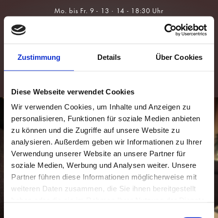
Über Uns
Brillen
Team
Sonnenbrillen
Zustimmung
Details
Über Cookies
Leistungen
Kontaktlinsen
Augengesundheit
Für Kids &
Myopie-
Prävention
Diese Webseite verwendet Cookies
Wir verwenden Cookies, um Inhalte und Anzeigen zu
personalisieren, Funktionen für soziale Medien anbieten
zu können und die Zugriffe auf unsere Website zu
analysieren. Außerdem geben wir Informationen zu Ihrer
Verwendung unserer Website an unsere Partner für
soziale Medien, Werbung und Analysen weiter. Unsere
Partner führen diese Informationen möglicherweise mit
weiteren Daten zusammen, die Sie ihnen bereitgestellt
haben oder die sie im Rahmen Ihrer Nutzung der Dienste
gesammelt haben.
Einwilligungsauswahl