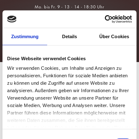
Über Uns
Brillen
Team
Sonnenbrillen
Zustimmung
Details
Über Cookies
Leistungen
Kontaktlinsen
Augengesundheit
Für Kids &
Myopie-
Prävention
Diese Webseite verwendet Cookies
Wir verwenden Cookies, um Inhalte und Anzeigen zu
personalisieren, Funktionen für soziale Medien anbieten
zu können und die Zugriffe auf unsere Website zu
analysieren. Außerdem geben wir Informationen zu Ihrer
Verwendung unserer Website an unsere Partner für
soziale Medien, Werbung und Analysen weiter. Unsere
Partner führen diese Informationen möglicherweise mit
weiteren Daten zusammen, die Sie ihnen bereitgestellt
haben oder die sie im Rahmen Ihrer Nutzung der Dienste
gesammelt haben.
Einwilligungsauswahl