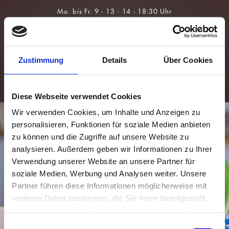
Über Uns
Brillen
Team
Sonnenbrillen
Zustimmung
Details
Über Cookies
Leistungen
Kontaktlinsen
Augengesundheit
Für Kids &
Myopie-
Prävention
Diese Webseite verwendet Cookies
Wir verwenden Cookies, um Inhalte und Anzeigen zu
personalisieren, Funktionen für soziale Medien anbieten
zu können und die Zugriffe auf unsere Website zu
analysieren. Außerdem geben wir Informationen zu Ihrer
Verwendung unserer Website an unsere Partner für
soziale Medien, Werbung und Analysen weiter. Unsere
Partner führen diese Informationen möglicherweise mit
weiteren Daten zusammen, die Sie ihnen bereitgestellt
haben oder die sie im Rahmen Ihrer Nutzung der Dienste
gesammelt haben.
Einwilligungsauswahl