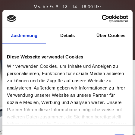
Über Uns
Brillen
Team
Sonnenbrillen
Zustimmung
Details
Über Cookies
Leistungen
Kontaktlinsen
Augengesundheit
Für Kids &
Myopie-
Prävention
Diese Webseite verwendet Cookies
Wir verwenden Cookies, um Inhalte und Anzeigen zu
personalisieren, Funktionen für soziale Medien anbieten
zu können und die Zugriffe auf unsere Website zu
analysieren. Außerdem geben wir Informationen zu Ihrer
Verwendung unserer Website an unsere Partner für
soziale Medien, Werbung und Analysen weiter. Unsere
Partner führen diese Informationen möglicherweise mit
weiteren Daten zusammen, die Sie ihnen bereitgestellt
haben oder die sie im Rahmen Ihrer Nutzung der Dienste
gesammelt haben.
Einwilligungsauswahl