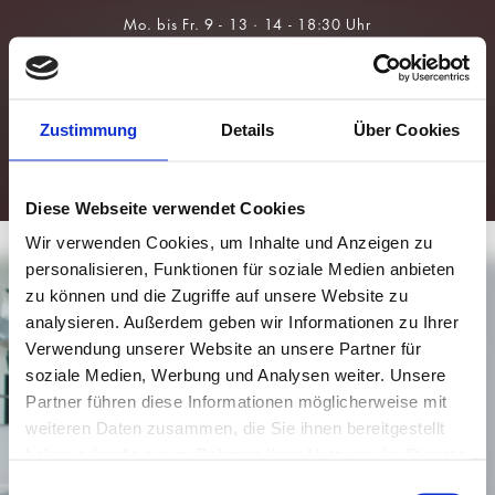
Über Uns
Brillen
Team
Sonnenbrillen
Zustimmung
Details
Über Cookies
Leistungen
Kontaktlinsen
Augengesundheit
Für Kids &
Myopie-
Prävention
Diese Webseite verwendet Cookies
Wir verwenden Cookies, um Inhalte und Anzeigen zu
personalisieren, Funktionen für soziale Medien anbieten
zu können und die Zugriffe auf unsere Website zu
analysieren. Außerdem geben wir Informationen zu Ihrer
Verwendung unserer Website an unsere Partner für
soziale Medien, Werbung und Analysen weiter. Unsere
Partner führen diese Informationen möglicherweise mit
weiteren Daten zusammen, die Sie ihnen bereitgestellt
haben oder die sie im Rahmen Ihrer Nutzung der Dienste
gesammelt haben.
Einwilligungsauswahl