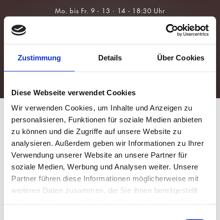
Über Uns
Brillen
Team
Sonnenbrillen
Zustimmung
Details
Über Cookies
Leistungen
Kontaktlinsen
Augengesundheit
Für Kids &
Myopie-
Prävention
Diese Webseite verwendet Cookies
Wir verwenden Cookies, um Inhalte und Anzeigen zu
personalisieren, Funktionen für soziale Medien anbieten
zu können und die Zugriffe auf unsere Website zu
analysieren. Außerdem geben wir Informationen zu Ihrer
Verwendung unserer Website an unsere Partner für
soziale Medien, Werbung und Analysen weiter. Unsere
Partner führen diese Informationen möglicherweise mit
weiteren Daten zusammen, die Sie ihnen bereitgestellt
haben oder die sie im Rahmen Ihrer Nutzung der Dienste
gesammelt haben.
Einwilligungsauswahl