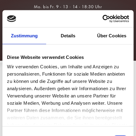
Über Uns
Brillen
Team
Sonnenbrillen
Zustimmung
Details
Über Cookies
Leistungen
Kontaktlinsen
Augengesundheit
Für Kids &
Myopie-
Prävention
Diese Webseite verwendet Cookies
Wir verwenden Cookies, um Inhalte und Anzeigen zu
personalisieren, Funktionen für soziale Medien anbieten
zu können und die Zugriffe auf unsere Website zu
analysieren. Außerdem geben wir Informationen zu Ihrer
Verwendung unserer Website an unsere Partner für
soziale Medien, Werbung und Analysen weiter. Unsere
Partner führen diese Informationen möglicherweise mit
weiteren Daten zusammen, die Sie ihnen bereitgestellt
haben oder die sie im Rahmen Ihrer Nutzung der Dienste
gesammelt haben.
Einwilligungsauswahl