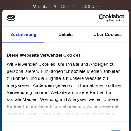
Über Uns
Brillen
Team
Sonnenbrillen
Zustimmung
Details
Über Cookies
Leistungen
Kontaktlinsen
Augengesundheit
Für Kids &
Myopie-
Prävention
Diese Webseite verwendet Cookies
Wir verwenden Cookies, um Inhalte und Anzeigen zu
personalisieren, Funktionen für soziale Medien anbieten
zu können und die Zugriffe auf unsere Website zu
analysieren. Außerdem geben wir Informationen zu Ihrer
Verwendung unserer Website an unsere Partner für
soziale Medien, Werbung und Analysen weiter. Unsere
Partner führen diese Informationen möglicherweise mit
weiteren Daten zusammen, die Sie ihnen bereitgestellt
haben oder die sie im Rahmen Ihrer Nutzung der Dienste
gesammelt haben.
Einwilligungsauswahl