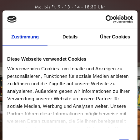
Über Uns
Brillen
Team
Sonnenbrillen
Zustimmung
Details
Über Cookies
Leistungen
Kontaktlinsen
Augengesundheit
Für Kids &
Myopie-
Prävention
Diese Webseite verwendet Cookies
Wir verwenden Cookies, um Inhalte und Anzeigen zu
personalisieren, Funktionen für soziale Medien anbieten
zu können und die Zugriffe auf unsere Website zu
analysieren. Außerdem geben wir Informationen zu Ihrer
Verwendung unserer Website an unsere Partner für
soziale Medien, Werbung und Analysen weiter. Unsere
Partner führen diese Informationen möglicherweise mit
weiteren Daten zusammen, die Sie ihnen bereitgestellt
haben oder die sie im Rahmen Ihrer Nutzung der Dienste
gesammelt haben.
Einwilligungsauswahl